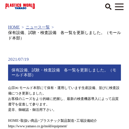
HOME
>
ニュース一覧
>
保有設備、試験・検査設備 各一覧を更新しました。（モール
ド本部）
2021/07/19
保有設備、試験・検査設備 各一覧を更新しました。（モ
ールド本部）
山宗㈱ モールド本部にて保有・運用しています生産設備、並びに検査設
備につき更新しました。
お客様のニーズをより的確に把握し、最新の検査機器導入によって品質
遵守を促進して参ります。
是非、御確認・御活用下さい。
HOME>取扱い商品>プラスチック製品製造>工場設備紹介
https://www.yamaso.co.jp/mold/equipment/