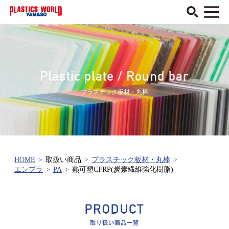
プラスチック板材・丸棒
HOME
>
取扱い商品
>
プラスチック板材・丸棒
>
エンプラ
>
PA
>
熱可塑CFRP(炭素繊維強化樹脂)