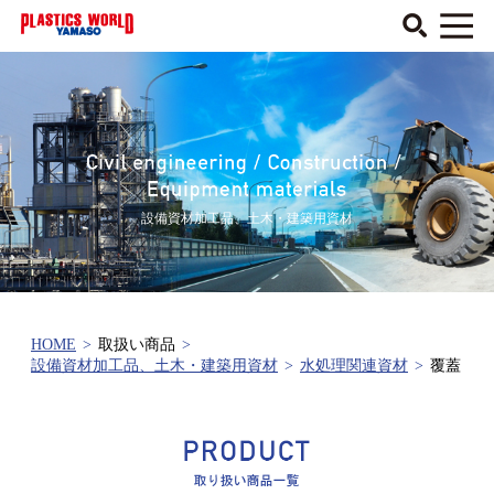
設備資材加工品、土木・建築用資材
HOME
>
取扱い商品
>
設備資材加工品、土木・建築用資材
>
水処理関連資材
>
覆蓋