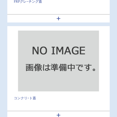
FRPグレｰチング蓋
コンクリｰト蓋